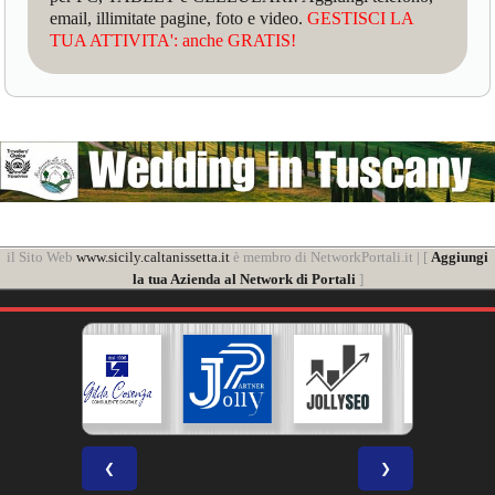
email, illimitate pagine, foto e video.
GESTISCI LA
TUA ATTIVITA': anche GRATIS!
il Sito Web
www.sicily.caltanissetta.it
è membro di NetworkPortali.it | [
Aggiungi
la tua Azienda al Network di Portali
]
❮
❯