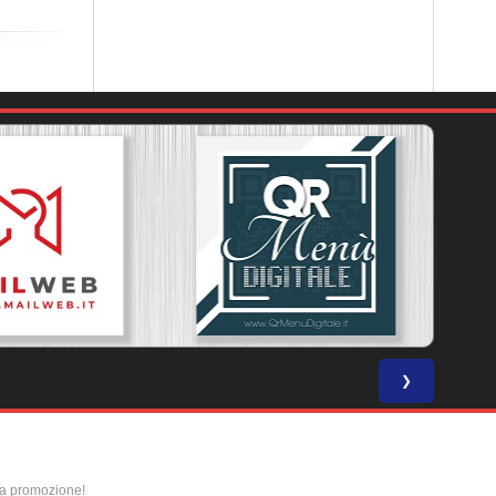
❯
la promozione!