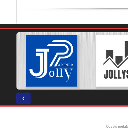
❮
Questo portal