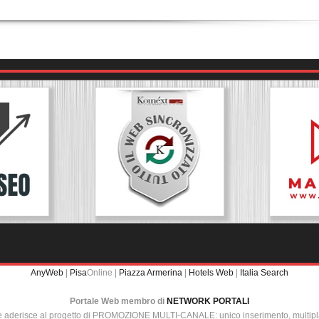
AnyWeb
|
Pisa
Online |
Piazza Armerina
|
Hotels Web
|
Italia Search
Portale Web membro di
NETWORK PORTALI
e aderisce al progetto di PROMOZIONE MULTI-CANALE: unico inserimento, multip