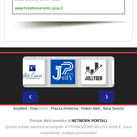
www.hotelnovecento.pisa.it
❮
❯
AnyWeb
|
Pisa
Online |
Piazza Armerina
|
Hotels Web
|
Italia Search
Portale Web membro di
NETWORK PORTALI
Questo portale aderisce al progetto di PROMOZIONE MULTI-CANALE: unico
inserimento, multipla promozione!